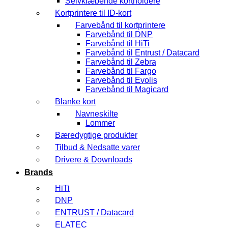
Selvklæbende kortholdere
Kortprintere til ID-kort
Farvebånd til kortprintere
Farvebånd til DNP
Farvebånd til HiTi
Farvebånd til Entrust / Datacard
Farvebånd til Zebra
Farvebånd til Fargo
Farvebånd til Evolis
Farvebånd til Magicard
Blanke kort
Navneskilte
Lommer
Bæredygtige produkter
Tilbud & Nedsatte varer
Drivere & Downloads
Brands
HiTi
DNP
ENTRUST / Datacard
ELATEC