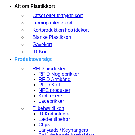
Alt om Plastikkort
Offset eller fortrykte kort
Termoprintede kort
Kortproduktion hos idekort
Blanke Plastikkort
Gavekort
ID-Kort
Produktoversigt
RFID produkter
RFID Nøglebrikker
RFID Armbånd
RFID Kort
NFC produkter
Kortlæsere
Ladebrikker
Tilbehør til kort
ID Kortholdere
Læder tilbehør
Clips
Lanyards / Keyhangers