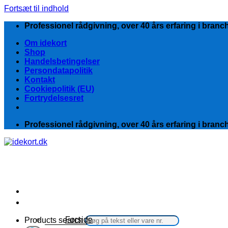
Fortsæt til indhold
Professionel rådgivning, over 40 års erfaring i branc
Om idekort
Shop
Handelsbetingelser
Persondatapolitik
Kontakt
Cookiepolitik (EU)
Fortrydelsesret
Professionel rådgivning, over 40 års erfaring i branc
Kategorier
Forside
Products search