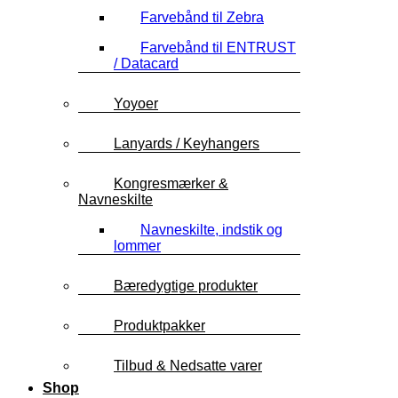
Farvebånd til Zebra
Farvebånd til ENTRUST
/ Datacard
Yoyoer
Lanyards / Keyhangers
Kongresmærker &
Navneskilte
Navneskilte, indstik og
lommer
Bæredygtige produkter
Produktpakker
Tilbud & Nedsatte varer
Shop