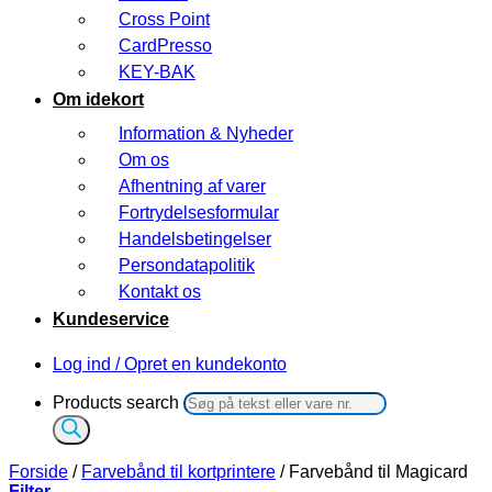
Cross Point
CardPresso
KEY-BAK
Om idekort
Information & Nyheder
Om os
Afhentning af varer
Fortrydelsesformular
Handelsbetingelser
Persondatapolitik
Kontakt os
Kundeservice
Log ind / Opret en kundekonto
Products search
Forside
/
Farvebånd til kortprintere
/
Farvebånd til Magicard
Filter