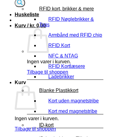
RFID kort, brikker & mere
Huskeliste
RFID Nøglebrikker &
Tags
Kurv /
kr.
0,00
Armbånd med RFID chip
RFID Kort
NFC & NTAG
Ingen varer i kurven.
RFID Kortlæsere
Tilbage til shoppen
Ladebrikker
Kurv
Blanke Plastikkort
Kort uden magnetstribe
Kort med magnetstribe
Ingen varer i kurven.
ID-kort
Tilbage til shoppen