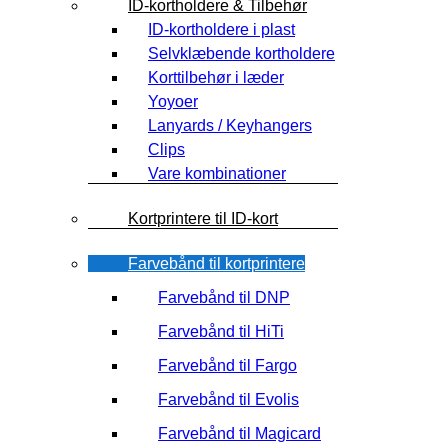
ID-kortholdere & Tilbehør
ID-kortholdere i plast
Selvklæbende kortholdere
Korttilbehør i læder
Yoyoer
Lanyards / Keyhangers
Clips
Vare kombinationer
Kortprintere til ID-kort
Farvebånd til kortprintere
Farvebånd til DNP
Farvebånd til HiTi
Farvebånd til Fargo
Farvebånd til Evolis
Farvebånd til Magicard