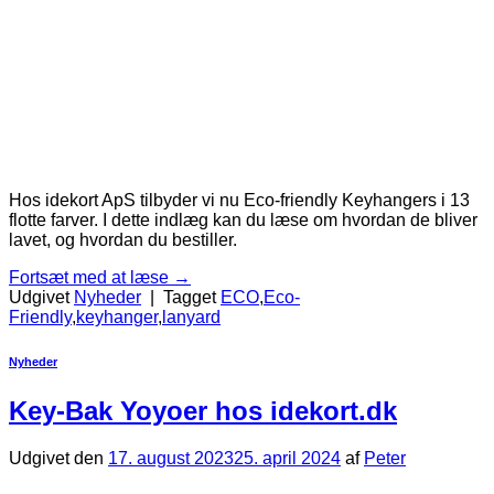
Hos idekort ApS tilbyder vi nu Eco-friendly Keyhangers i 13
flotte farver. I dette indlæg kan du læse om hvordan de bliver
lavet, og hvordan du bestiller.
Fortsæt med at læse
→
Udgivet
Nyheder
|
Tagget
ECO
,
Eco-
Friendly
,
keyhanger
,
lanyard
Nyheder
Key-Bak Yoyoer hos idekort.dk
Udgivet den
17. august 2023
25. april 2024
af
Peter