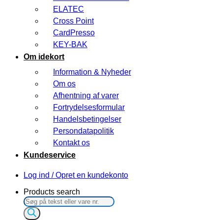
ELATEC
Cross Point
CardPresso
KEY-BAK
Om idekort
Information & Nyheder
Om os
Afhentning af varer
Fortrydelsesformular
Handelsbetingelser
Persondatapolitik
Kontakt os
Kundeservice
Log ind / Opret en kundekonto
Products search