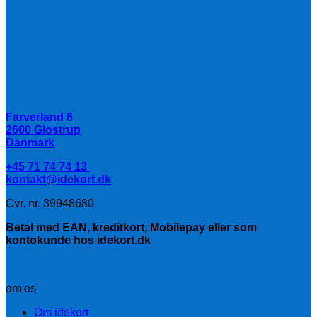
Farverland 6
2600 Glostrup
Danmark
+45 71 74 74 13
kontakt@idekort.dk
Cvr. nr. 39948680
Betal med EAN, kreditkort, Mobilepay eller som
kontokunde hos idekort.dk
om os
Om idekort