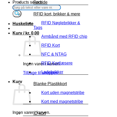
Products search
Forside
RFID kort, brikker & mere
RFID Nøglebrikker &
Huskeliste
Tags
Kurv /
kr.
0,00
Armbånd med RFID chip
RFID Kort
NFC & NTAG
RFID Kortlæsere
Ingen varer i kurven.
Ladebrikker
Tilbage til shoppen
Kurv
Blanke Plastikkort
Kort uden magnetstribe
Kort med magnetstribe
Ingen varer i kurven.
ID-kort