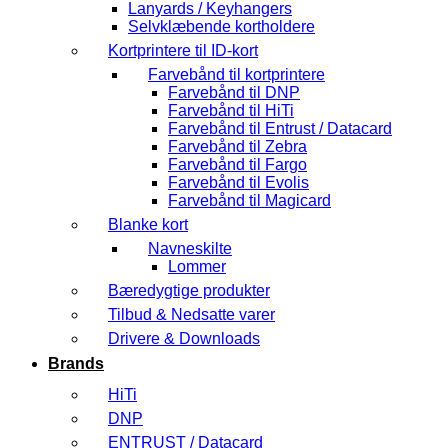
Lanyards / Keyhangers
Selvklæbende kortholdere
Kortprintere til ID-kort
Farvebånd til kortprintere
Farvebånd til DNP
Farvebånd til HiTi
Farvebånd til Entrust / Datacard
Farvebånd til Zebra
Farvebånd til Fargo
Farvebånd til Evolis
Farvebånd til Magicard
Blanke kort
Navneskilte
Lommer
Bæredygtige produkter
Tilbud & Nedsatte varer
Drivere & Downloads
Brands
HiTi
DNP
ENTRUST / Datacard