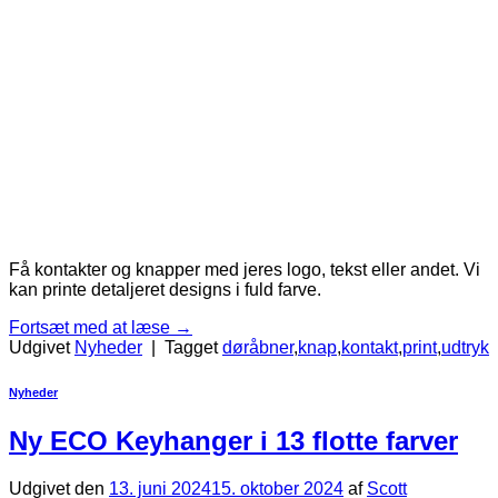
Få kontakter og knapper med jeres logo, tekst eller andet. Vi
kan printe detaljeret designs i fuld farve.
Fortsæt med at læse
→
Udgivet
Nyheder
|
Tagget
døråbner
,
knap
,
kontakt
,
print
,
udtryk
Nyheder
Ny ECO Keyhanger i 13 flotte farver
Udgivet den
13. juni 2024
15. oktober 2024
af
Scott