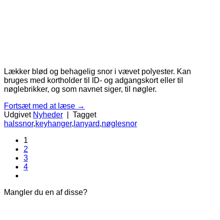
Lækker blød og behagelig snor i vævet polyester. Kan
bruges med kortholder til ID- og adgangskort eller til
nøglebrikker, og som navnet siger, til nøgler.
Fortsæt med at læse
→
Udgivet
Nyheder
|
Tagget
halssnor
,
keyhanger
,
lanyard
,
nøglesnor
1
2
3
4
Mangler du en af disse?