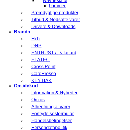
Navneskilte
Lommer
Bæredygtige produkter
Tilbud & Nedsatte varer
Drivere & Downloads
Brands
HiTi
DNP
ENTRUST / Datacard
ELATEC
Cross Point
CardPresso
KEY-BAK
Om idekort
Information & Nyheder
Om os
Afhentning af varer
Fortrydelsesformular
Handelsbetingelser
Persondatapolitik