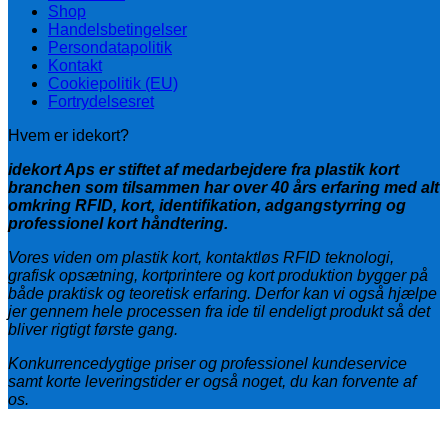
Shop
Handelsbetingelser
Persondatapolitik
Kontakt
Cookiepolitik (EU)
Fortrydelsesret
Hvem er idekort?
idekort Aps er stiftet af medarbejdere fra plastik kort
branchen som tilsammen har over 40 års erfaring med alt
omkring RFID, kort, identifikation, adgangstyrring og
professionel kort håndtering.
Vores viden om plastik kort, kontaktløs RFID teknologi,
grafisk opsætning, kortprintere og kort produktion bygger på
både praktisk og teoretisk erfaring. Derfor kan vi også hjælpe
jer gennem hele processen fra ide til endeligt produkt så det
bliver rigtigt første gang.
Konkurrencedygtige priser og professionel kundeservice
samt korte leveringstider er også noget, du kan forvente af
os.