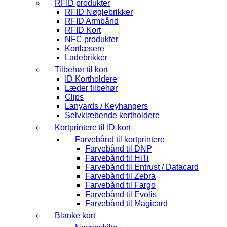
RFID produkter
RFID Nøglebrikker
RFID Armbånd
RFID Kort
NFC produkter
Kortlæsere
Ladebrikker
Tilbehør til kort
ID Kortholdere
Læder tilbehør
Clips
Lanyards / Keyhangers
Selvklæbende kortholdere
Kortprintere til ID-kort
Farvebånd til kortprintere
Farvebånd til DNP
Farvebånd til HiTi
Farvebånd til Entrust / Datacard
Farvebånd til Zebra
Farvebånd til Fargo
Farvebånd til Evolis
Farvebånd til Magicard
Blanke kort