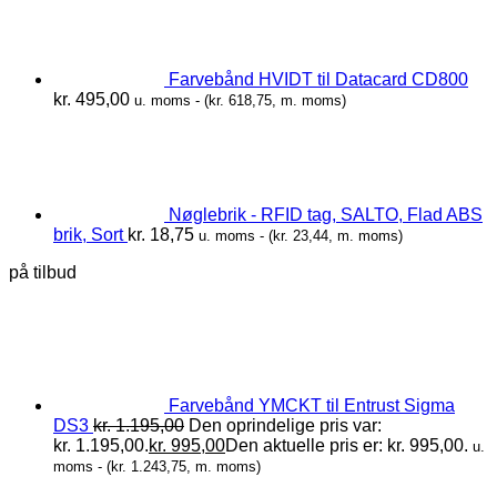
Farvebånd HVIDT til Datacard CD800
kr.
495,00
u. moms - (
kr.
618,75
, m. moms)
Nøglebrik - RFID tag, SALTO, Flad ABS
brik, Sort
kr.
18,75
u. moms - (
kr.
23,44
, m. moms)
på tilbud
Farvebånd YMCKT til Entrust Sigma
DS3
kr.
1.195,00
Den oprindelige pris var:
kr. 1.195,00.
kr.
995,00
Den aktuelle pris er: kr. 995,00.
u.
moms - (
kr.
1.243,75
, m. moms)