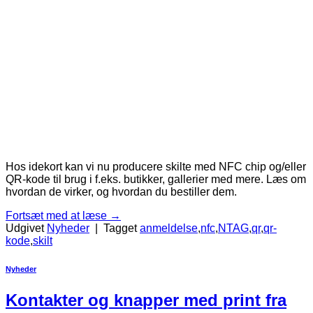
Hos idekort kan vi nu producere skilte med NFC chip og/eller
QR-kode til brug i f.eks. butikker, gallerier med mere. Læs om
hvordan de virker, og hvordan du bestiller dem.
Fortsæt med at læse
→
Udgivet
Nyheder
|
Tagget
anmeldelse
,
nfc
,
NTAG
,
qr
,
qr-
kode
,
skilt
Nyheder
Kontakter og knapper med print fra