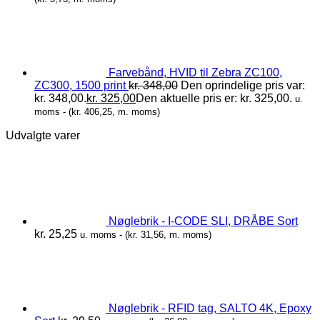
Farvebånd, HVID til Zebra ZC100,
ZC300, 1500 print
kr.
348,00
Den oprindelige pris var:
kr. 348,00.
kr.
325,00
Den aktuelle pris er: kr. 325,00.
u.
moms - (
kr.
406,25
, m. moms)
Udvalgte varer
Nøglebrik - I-CODE SLI, DRÅBE Sort
kr.
25,25
u. moms - (
kr.
31,56
, m. moms)
Nøglebrik - RFID tag, SALTO 4K, Epoxy