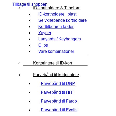
Tilbage til shoppen
ID-kortholdere & Tilbehør
ID-kortholdere i plast
Selvklæbende kortholdere
Korttilbehør i læder
Yoyoer
Lanyards / Keyhangers
Clips
Vare kombinationer
Kortprintere til ID-kort
Farvebånd til kortprintere
Farvebånd til DNP
Farvebånd til HiTi
Farvebånd til Fargo
Farvebånd til Evolis