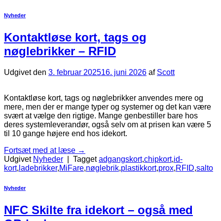
Nyheder
Kontaktløse kort, tags og
nøglebrikker – RFID
Udgivet den
3. februar 2025
16. juni 2026
af
Scott
Kontaktløse kort, tags og nøglebrikker anvendes mere og
mere, men der er mange typer og systemer og det kan være
svært at vælge den rigtige. Mange genbestiller bare hos
deres systemleverandør, også selv om at prisen kan være 5
til 10 gange højere end hos idekort.
Fortsæt med at læse
→
Udgivet
Nyheder
|
Tagget
adgangskort
,
chipkort
,
id-
kort
,
ladebrikker
,
MiFare
,
nøglebrik
,
plastikkort
,
prox
,
RFID
,
salto
Nyheder
NFC Skilte fra idekort – også med