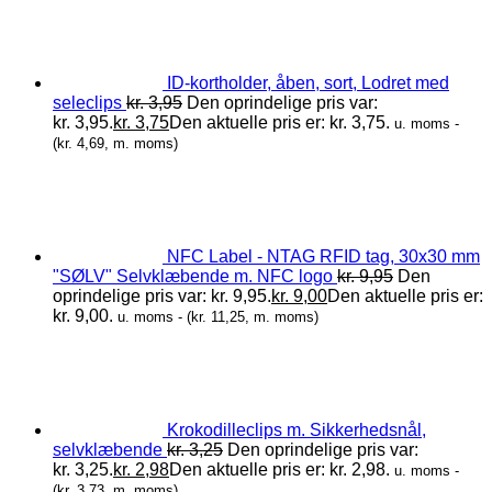
ID-kortholder, åben, sort, Lodret med
seleclips
kr.
3,95
Den oprindelige pris var:
kr. 3,95.
kr.
3,75
Den aktuelle pris er: kr. 3,75.
u. moms -
(
kr.
4,69
, m. moms)
NFC Label - NTAG RFID tag, 30x30 mm
"SØLV" Selvklæbende m. NFC logo
kr.
9,95
Den
oprindelige pris var: kr. 9,95.
kr.
9,00
Den aktuelle pris er:
kr. 9,00.
u. moms - (
kr.
11,25
, m. moms)
Krokodilleclips m. Sikkerhedsnål,
selvklæbende
kr.
3,25
Den oprindelige pris var:
kr. 3,25.
kr.
2,98
Den aktuelle pris er: kr. 2,98.
u. moms -
(
kr.
3,73
, m. moms)