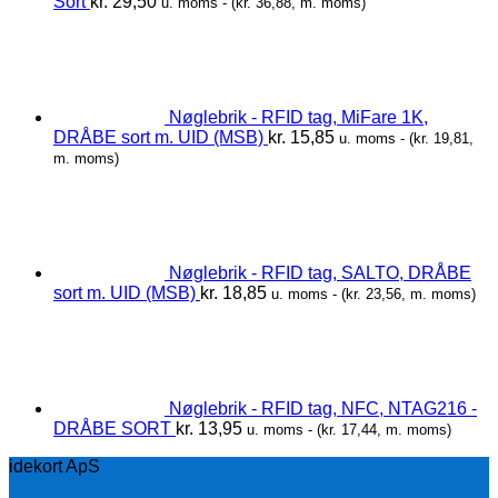
Sort
kr.
29,50
u. moms - (
kr.
36,88
, m. moms)
Nøglebrik - RFID tag, MiFare 1K,
DRÅBE sort m. UID (MSB)
kr.
15,85
u. moms - (
kr.
19,81
,
m. moms)
Nøglebrik - RFID tag, SALTO, DRÅBE
sort m. UID (MSB)
kr.
18,85
u. moms - (
kr.
23,56
, m. moms)
Nøglebrik - RFID tag, NFC, NTAG216 -
DRÅBE SORT
kr.
13,95
u. moms - (
kr.
17,44
, m. moms)
idekort ApS