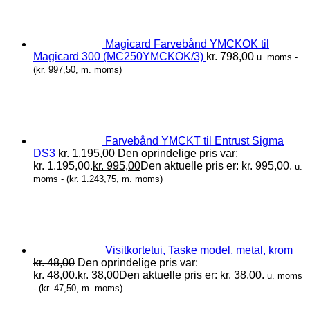
Magicard Farvebånd YMCKOK til
Magicard 300 (MC250YMCKOK/3)
kr.
798,00
u. moms -
(
kr.
997,50
, m. moms)
Farvebånd YMCKT til Entrust Sigma
DS3
kr.
1.195,00
Den oprindelige pris var:
kr. 1.195,00.
kr.
995,00
Den aktuelle pris er: kr. 995,00.
u.
moms - (
kr.
1.243,75
, m. moms)
Visitkortetui, Taske model, metal, krom
kr.
48,00
Den oprindelige pris var:
kr. 48,00.
kr.
38,00
Den aktuelle pris er: kr. 38,00.
u. moms
- (
kr.
47,50
, m. moms)