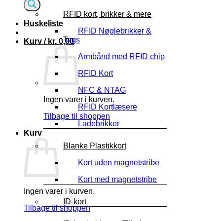
RFID kort, brikker & mere
Huskeliste
RFID Nøglebrikker &
Tags
Kurv /
kr.
0,00
Armbånd med RFID chip
RFID Kort
NFC & NTAG
Ingen varer i kurven.
RFID Kortlæsere
Tilbage til shoppen
Ladebrikker
Kurv
Blanke Plastikkort
Kort uden magnetstribe
Kort med magnetstribe
Ingen varer i kurven.
ID-kort
Tilbage til shoppen