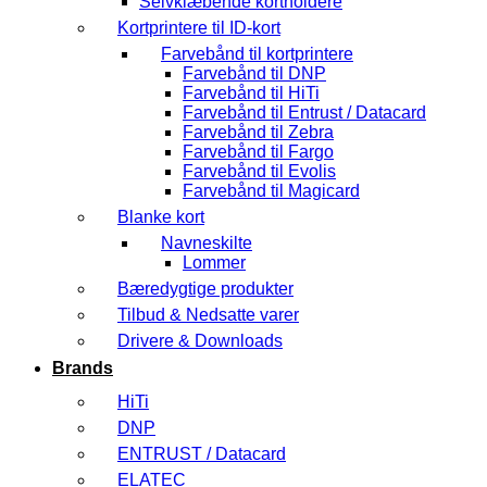
Selvklæbende kortholdere
Kortprintere til ID-kort
Farvebånd til kortprintere
Farvebånd til DNP
Farvebånd til HiTi
Farvebånd til Entrust / Datacard
Farvebånd til Zebra
Farvebånd til Fargo
Farvebånd til Evolis
Farvebånd til Magicard
Blanke kort
Navneskilte
Lommer
Bæredygtige produkter
Tilbud & Nedsatte varer
Drivere & Downloads
Brands
HiTi
DNP
ENTRUST / Datacard
ELATEC