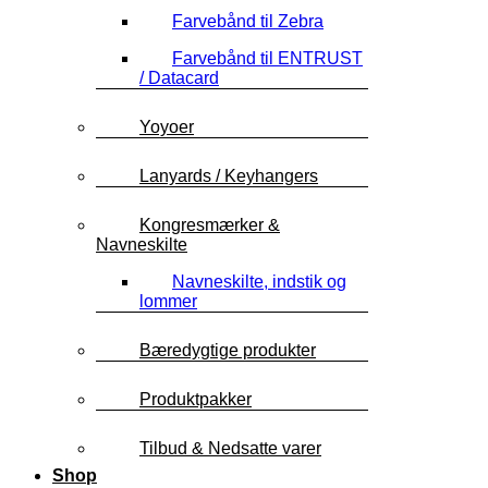
Farvebånd til Zebra
Farvebånd til ENTRUST
/ Datacard
Yoyoer
Lanyards / Keyhangers
Kongresmærker &
Navneskilte
Navneskilte, indstik og
lommer
Bæredygtige produkter
Produktpakker
Tilbud & Nedsatte varer
Shop