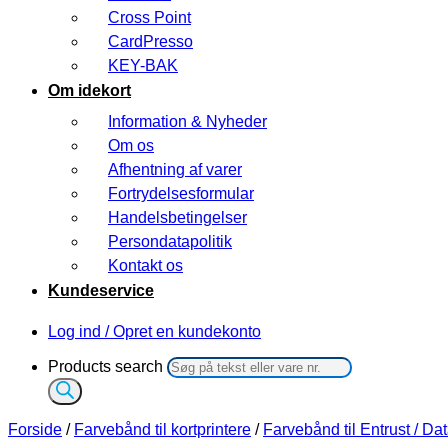
Cross Point
CardPresso
KEY-BAK
Om idekort
Information & Nyheder
Om os
Afhentning af varer
Fortrydelsesformular
Handelsbetingelser
Persondatapolitik
Kontakt os
Kundeservice
Log ind / Opret en kundekonto
Products search
Forside
/
Farvebånd til kortprintere
/
Farvebånd til Entrust / Da