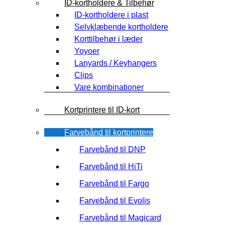
ID-kortholdere & Tilbehør
ID-kortholdere i plast
Selvklæbende kortholdere
Korttilbehør i læder
Yoyoer
Lanyards / Keyhangers
Clips
Vare kombinationer
Kortprintere til ID-kort
Farvebånd til kortprintere
Farvebånd til DNP
Farvebånd til HiTi
Farvebånd til Fargo
Farvebånd til Evolis
Farvebånd til Magicard