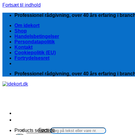
Fortsæt til indhold
Professionel rådgivning, over 40 års erfaring i branc
Om idekort
Shop
Handelsbetingelser
Persondatapolitik
Kontakt
Cookiepolitik (EU)
Fortrydelsesret
Professionel rådgivning, over 40 års erfaring i branc
Kategorier
Forside
Products search