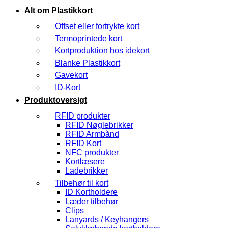
Alt om Plastikkort
Offset eller fortrykte kort
Termoprintede kort
Kortproduktion hos idekort
Blanke Plastikkort
Gavekort
ID-Kort
Produktoversigt
RFID produkter
RFID Nøglebrikker
RFID Armbånd
RFID Kort
NFC produkter
Kortlæsere
Ladebrikker
Tilbehør til kort
ID Kortholdere
Læder tilbehør
Clips
Lanyards / Keyhangers