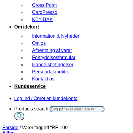
Cross Point
CardPresso
KEY-BAK
Om idekort
Information & Nyheder
Om os
Afhentning af varer
Fortrydelsesformular
Handelsbetingelser
Persondatapolitik
Kontakt os
Kundeservice
Log ind / Opret en kundekonto
Products search
Forside
/
Varer tagged “RF-100”
Filter