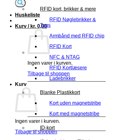
RFID kort, brikker & mere
Huskeliste
RFID Nøglebrikker &
Tags
Kurv /
kr.
0,00
Armbånd med RFID chip
RFID Kort
NFC & NTAG
Ingen varer i kurven.
RFID Kortlæsere
Tilbage til shoppen
Ladebrikker
Kurv
Blanke Plastikkort
Kort uden magnetstribe
Kort med magnetstribe
Ingen varer i kurven.
ID-kort
Tilbage til shoppen