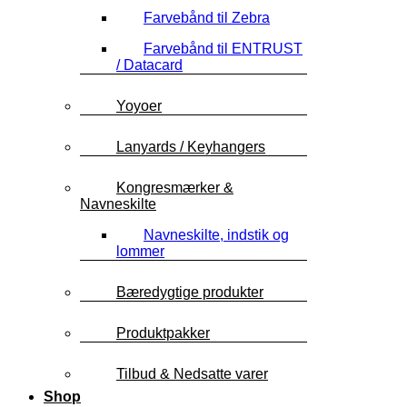
Farvebånd til Zebra
Farvebånd til ENTRUST
/ Datacard
Yoyoer
Lanyards / Keyhangers
Kongresmærker &
Navneskilte
Navneskilte, indstik og
lommer
Bæredygtige produkter
Produktpakker
Tilbud & Nedsatte varer
Shop