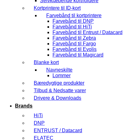
Selvklæbende kortholdere
Kortprintere til ID-kort
Farvebånd til kortprintere
Farvebånd til DNP
Farvebånd til HiTi
Farvebånd til Entrust / Datacard
Farvebånd til Zebra
Farvebånd til Fargo
Farvebånd til Evolis
Farvebånd til Magicard
Blanke kort
Navneskilte
Lommer
Bæredygtige produkter
Tilbud & Nedsatte varer
Drivere & Downloads
Brands
HiTi
DNP
ENTRUST / Datacard
ELATEC