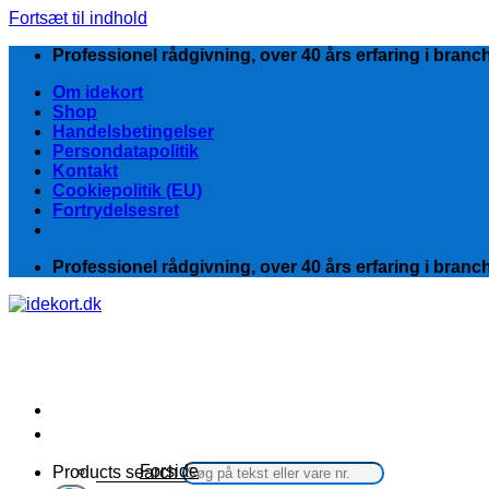
Fortsæt til indhold
Professionel rådgivning, over 40 års erfaring i branc
Om idekort
Shop
Handelsbetingelser
Persondatapolitik
Kontakt
Cookiepolitik (EU)
Fortrydelsesret
Professionel rådgivning, over 40 års erfaring i branc
Kategorier
Forside
Products search