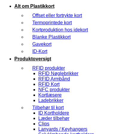
Alt om Plastikkort
Offset eller fortrykte kort
Termoprintede kort
Kortproduktion hos idekort
Blanke Plastikkort
Gavekort
ID-Kort
Produktoversigt
RFID produkter
RFID Nøglebrikker
RFID Armbånd
RFID Kort
NFC produkter
Kortlæsere
Ladebrikker
Tilbehør til kort
ID Kortholdere
Læder tilbehør
Clips
Lanyards / Keyhangers