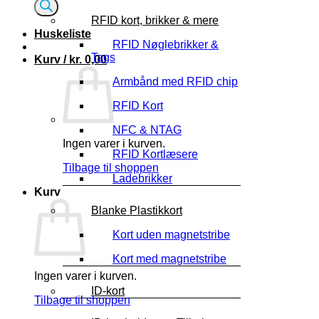
RFID kort, brikker & mere
Huskeliste
RFID Nøglebrikker &
Tags
Kurv /
kr.
0,00
Armbånd med RFID chip
RFID Kort
NFC & NTAG
Ingen varer i kurven.
RFID Kortlæsere
Tilbage til shoppen
Ladebrikker
Kurv
Blanke Plastikkort
Kort uden magnetstribe
Kort med magnetstribe
Ingen varer i kurven.
ID-kort
Tilbage til shoppen