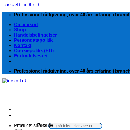
Fortsæt til indhold
Professionel rådgivning, over 40 års erfaring i branc
Om idekort
Shop
Handelsbetingelser
Persondatapolitik
Kontakt
Cookiepolitik (EU)
Fortrydelsesret
Professionel rådgivning, over 40 års erfaring i branc
Kategorier
Forside
Products search